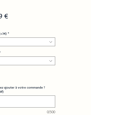
Prix
9 €
inal
promotionnel
(+3€)
*
*
ez ajouter à votre commande ?
if)
0/500