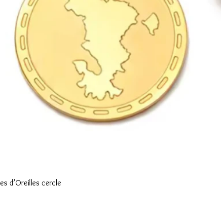
Aperçu rapide
s d’Oreilles cercle