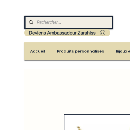
Livraison : Mayotte - France - La réunion - Guad
Deviens Ambassadeur Zarahissi
Accueil
Produits personnalisés
Bijoux