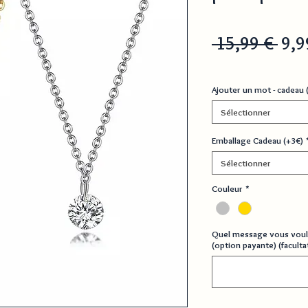
Prix
 15,99 € 
9,9
orig
Ajouter un mot - cadeau 
Sélectionner
Emballage Cadeau (+3€)
Sélectionner
Couleur
*
Quel message vous voul
(option payante) (facultat