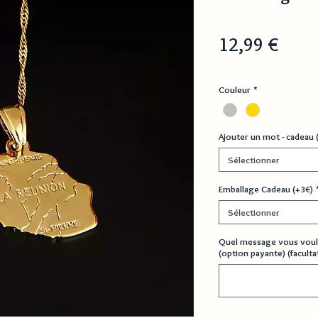
Prix
12,99 €
Couleur
*
Ajouter un mot - cadeau 
Sélectionner
Emballage Cadeau (+3€)
Sélectionner
Quel message vous voul
(option payante) (facultat