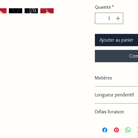
Quantité
*
Ajouter au panier
Com
Matières
Plaqué or, Acier inoxyd
Longueur pendentif
2.8 cm la longueur du p
Délais livraison
Délai de traitement