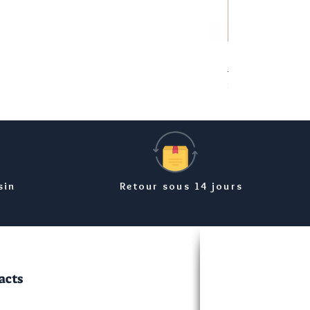
Bracelet carte Ma
Prix
8,99 €
sin
Retour sous 14 jours
acts