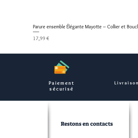
Parure ensemble Élégante Mayotte – Collier et Boucle
Prix
17,99 €
Paiement
Livraiso
sécurisé
Restons en contacts