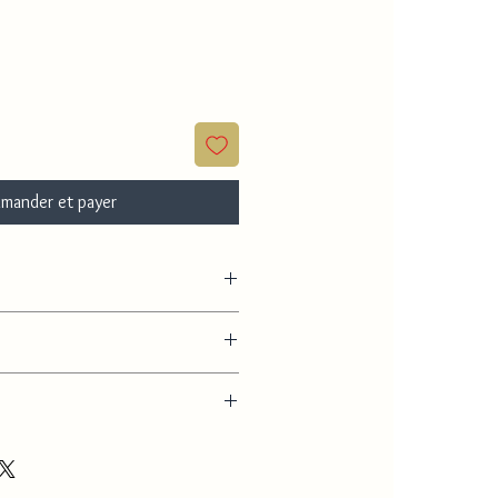
mander et payer
able
endentif
2 à 3 jours environ