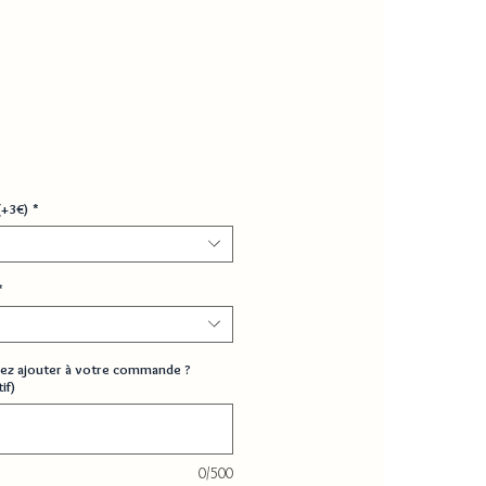
(+3€)
*
*
ez ajouter à votre commande ?
if)
0/500