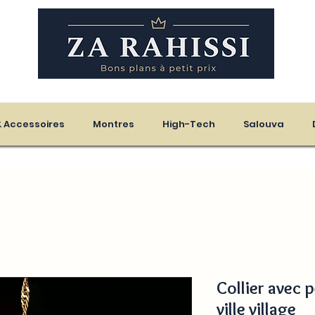
eloupe - Martinique
 & Accessoires
Montres
High-Tech
Salouva
Collier avec 
ville village