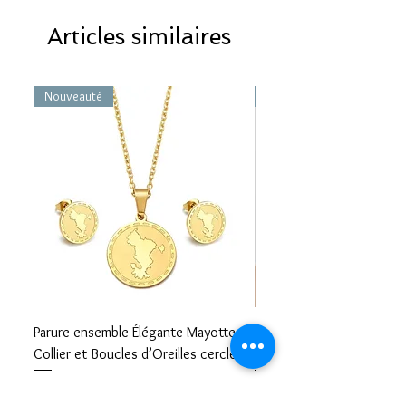
Articles similaires
Nouveauté
Nouveauté
Parure ensemble Élégante Mayotte –
Bracelet carte Mayotte– L
Collier et Boucles d’Oreilles cercle
Mayotte Toujours avec V
Prix
Prix
17,99 €
8,99 €