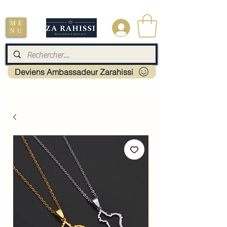
Livraison : Mayotte - France - La réunion - Guadeloupe - Martinique
ME
.
NU
Deviens Ambassadeur Zarahissi