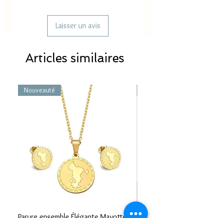
Laisser un avis
Articles similaires
Nouveauté
Nouveauté
Parure ensemble Élégante Mayotte –
Bracelet carte Mayotte– L