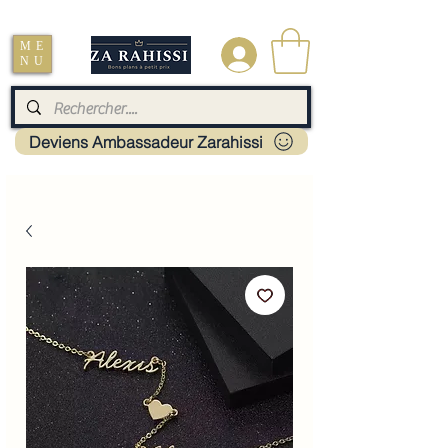
Livraison : Mayotte - France - La réunion - Guadeloupe - Martinique
ME
.
NU
Deviens Ambassadeur Zarahissi