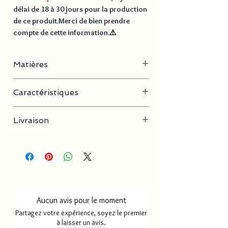
délai de
18 à 30 jours
pour la production
de ce produit.Merci de bien prendre
compte de cette information.⚠️
Matières
Acier inoxydable, plaqué or
Caractéristiques
- Longueur de la chaine : 40 cm + 5 cm
Livraison
- Dimension pendentif : 2-5 cm x 3-10 cm
Délai de production
18 à 30
jours
Délai de livraison France
2 à 4
métropole
jours
Aucun avis pour le moment
Délai de livraison Mayotte/
5 à 8
Partagez votre expérience, soyez le premier
Réunion
jours
à laisser un avis.