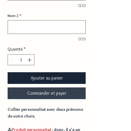
0/10
Nom 2
*
0/10
Quantité
*
Ajouter au panier
Commander et payer
Collier personnalisé avec deux prénoms
de votre choix.
⚠️
Produit personnalisé
: donc, il y'a un