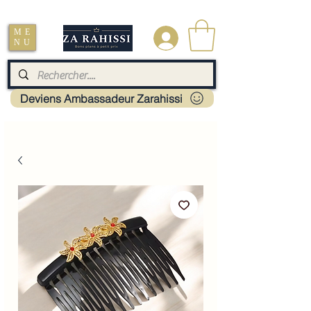
Livraison : Mayotte - France - La réunion - Guadeloupe - Martinique
ME
.
NU
Deviens Ambassadeur Zarahissi