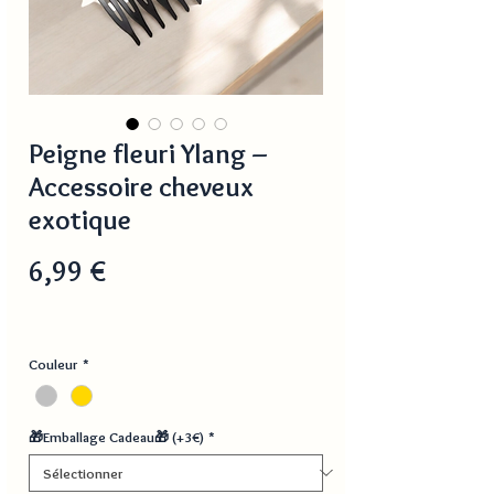
Peigne fleuri Ylang –
Accessoire cheveux
exotique
Prix
6,99 €
Couleur
*
🎁Emballage Cadeau🎁 (+3€)
*