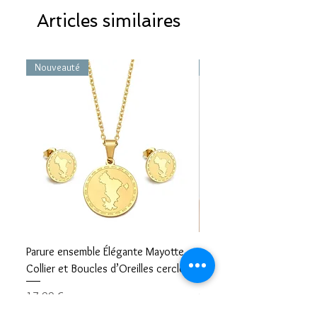
Articles similaires
Nouveauté
Nouveauté
Parure ensemble Élégante Mayotte –
Bracelet carte Mayotte– L
Collier et Boucles d’Oreilles cercle
Mayotte Toujours avec V
Prix
Prix
17,99 €
8,99 €