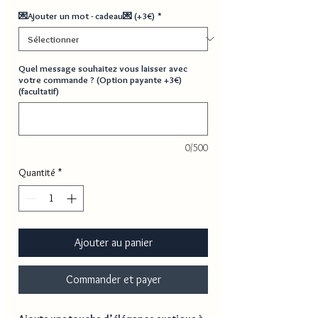
💌Ajouter un mot - cadeau💌 (+3€)
*
Quel message souhaitez vous laisser avec
votre commande ? (Option payante +3€)
(facultatif)
0/500
Quantité
*
Ajouter au panier
Commander et payer