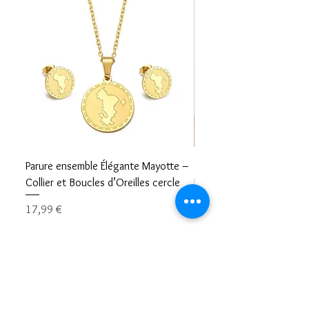
Parure ensemble Élégante Mayotte –
Bracelet carte Mayotte– L
Collier et Boucles d’Oreilles cercle
Mayotte Toujours avec V
Prix
Prix
17,99 €
8,99 €