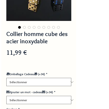
Collier homme cube des
acier inoxydable
Prix
11,99 €
🎁Emballage Cadeau🎁 (+3€)
*
💌Ajouter un mot - cadeau💌 (+3€)
*