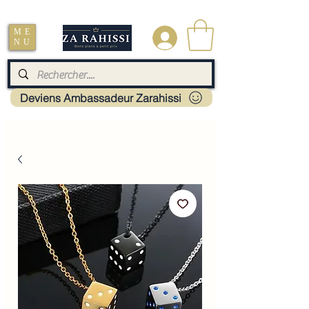
Livraison : Mayotte - France - La réunion - Guadeloupe - Martinique
ME
.
NU
Deviens Ambassadeur Zarahissi