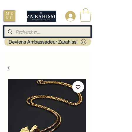
Livraison : Mayotte - France - La réunion - Guadeloupe - Martinique
ME
.
NU
Deviens Ambassadeur Zarahissi