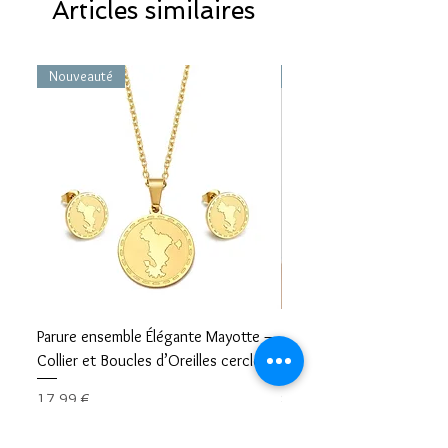
Articles similaires
Nouveauté
Nouveauté
Parure ensemble Élégante Mayotte –
Bracelet carte Mayotte– L
Collier et Boucles d’Oreilles cercle
Mayotte Toujours avec V
Prix
Prix
17,99 €
8,99 €