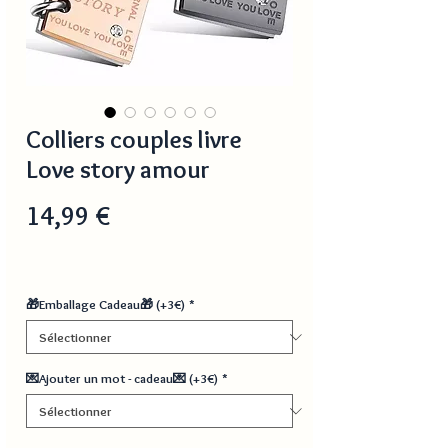
Colliers couples livre
Love story amour
Prix
14,99 €
🎁Emballage Cadeau🎁 (+3€)
*
💌Ajouter un mot - cadeau💌 (+3€)
*