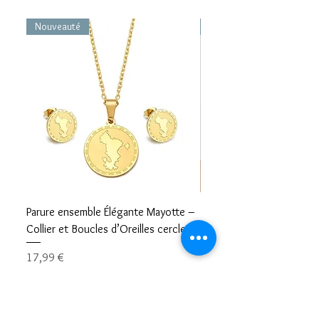
Nouveauté
Nouveauté
Parure ensemble Élégante Mayotte –
Bracelet carte Mayotte– L
Collier et Boucles d’Oreilles cercle
Mayotte Toujours avec V
Prix
Prix
17,99 €
8,99 €