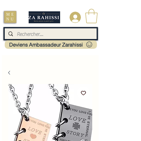
Livraison : Mayotte - France - La réunion - Guadeloupe - Martinique
ME
.
NU
Deviens Ambassadeur Zarahissi