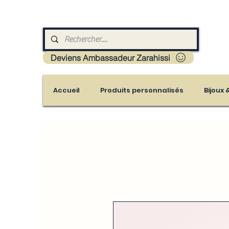
Livraison : Mayotte - France - La réunion - Guad
Deviens Ambassadeur Zarahissi
Accueil
Produits personnalisés
Bijoux