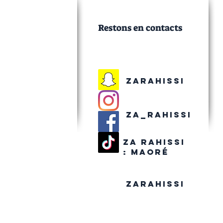
Restons en contacts
Zarahissi
Za_rahissi
Za rahissi
:
maoré
Zarahissi