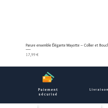
Parure ensemble Élégante Mayotte – Collier et Boucle
Prix
17,99 €
Paiement
Livraiso
sécurisé