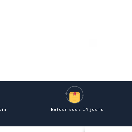
Bracelet carte Ma
Prix
8,99 €
sin
Retour sous 14 jours