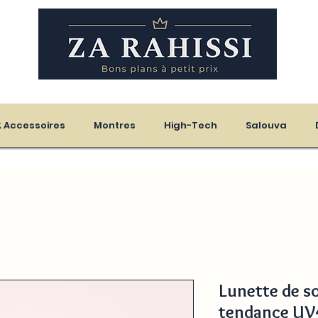
eloupe - Martinique
 & Accessoires
Montres
High-Tech
Salouva
Lunette de sol
tendance UV