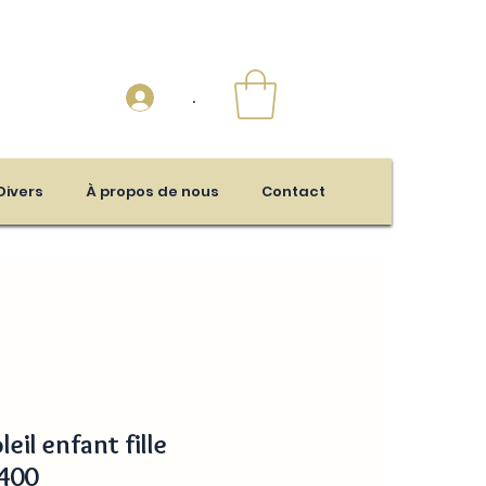
.
Divers
À propos de nous
Contact
eil enfant fille
400