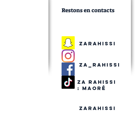
Restons en contacts
Zarahissi
Za_rahissi
Za rahissi
:
maoré
Zarahissi