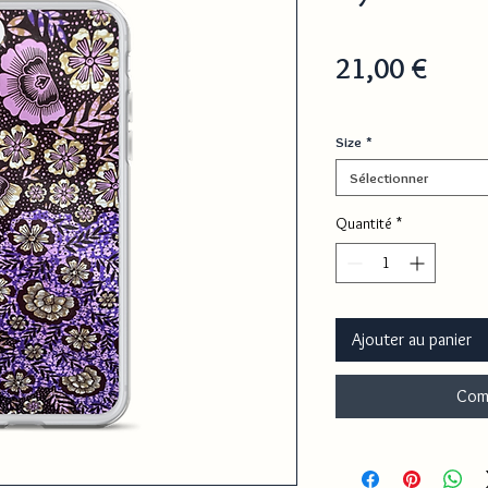
Prix
21,00 €
Size
*
Sélectionner
Quantité
*
Ajouter au panier
Com