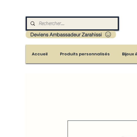
Livraison : Mayotte - France - La réunion - Guad
Deviens Ambassadeur Zarahissi
Accueil
Produits personnalisés
Bijoux