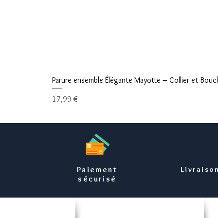
Parure ensemble Élégante Mayotte – Collier et Boucle
Prix
17,99 €
Paiement
Livraiso
sécurisé