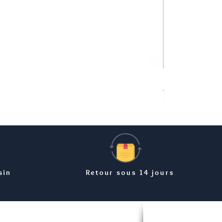
Bracelet carte Ma
Prix
8,99 €
sin
Retour sous 14 jours