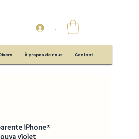
.
Divers
À propos de nous
Contact
arente iPhone®
louva violet