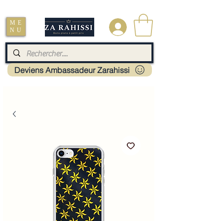
Livraison : Mayotte - France - La réunion - Guadeloupe - Martinique
ME
.
NU
Deviens Ambassadeur Zarahissi