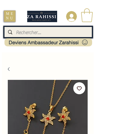
Livraison : Mayotte - France - La réunion - Guadeloupe - Martinique
ME
.
NU
Deviens Ambassadeur Zarahissi