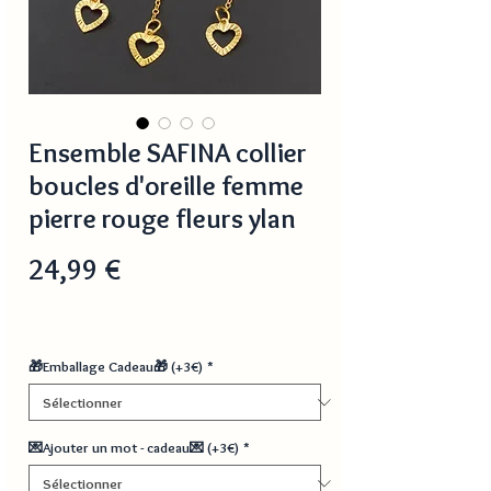
Ensemble SAFINA collier
boucles d'oreille femme
pierre rouge fleurs ylan
Prix
24,99 €
🎁Emballage Cadeau🎁 (+3€)
*
💌Ajouter un mot - cadeau💌 (+3€)
*