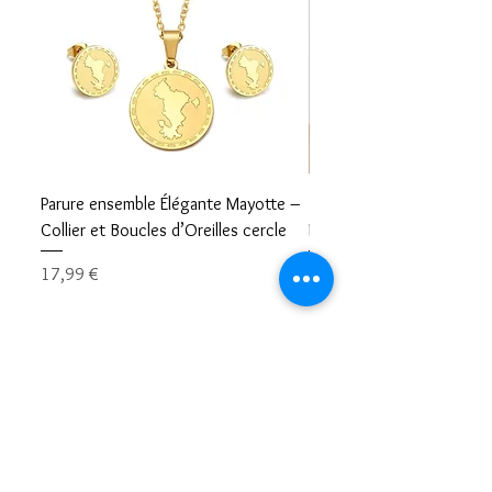
Parure ensemble Élégante Mayotte –
Bracelet carte Mayotte– L
Collier et Boucles d’Oreilles cercle
Mayotte Toujours avec V
Prix
Prix
17,99 €
8,99 €
Restons en contacts