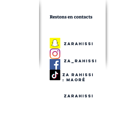
Restons en contacts
Zarahissi
Za_rahissi
Za rahissi
:
maoré
Zarahissi