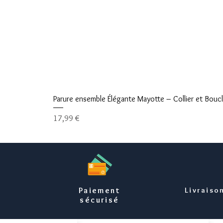
Parure ensemble Élégante Mayotte – Collier et Boucle
Prix
17,99 €
Paiement
Livraiso
sécurisé