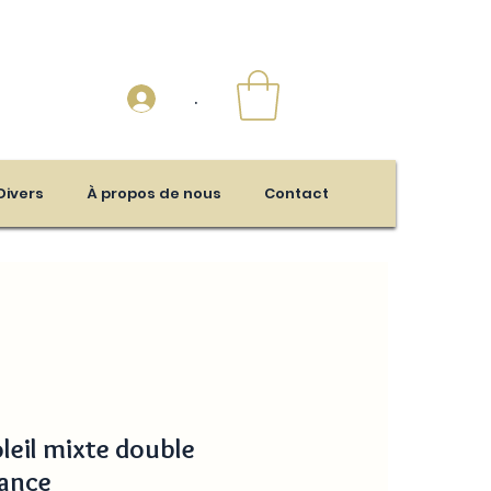
.
Divers
À propos de nous
Contact
leil mixte double
dance