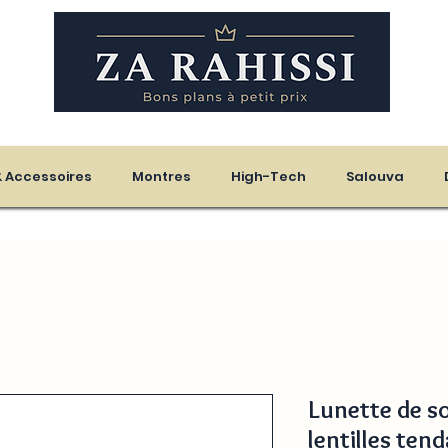
eloupe - Martinique
 & Accessoires
Montres
High-Tech
Salouva
Lunette de so
lentilles ten