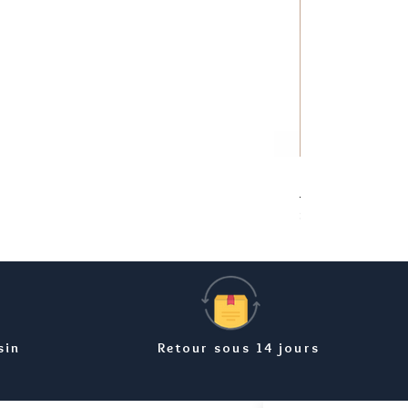
Bracelet carte Ma
Prix
8,99 €
sin
Retour sous 14 jours