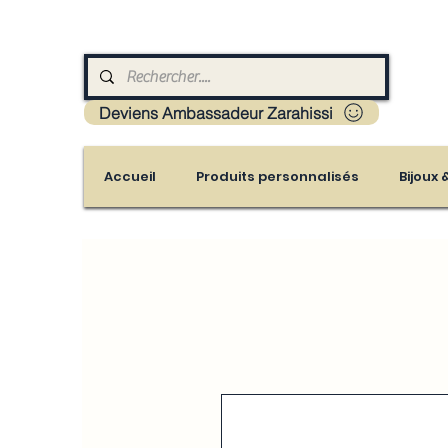
Livraison : Mayotte - France - La réunion - Guad
Deviens Ambassadeur Zarahissi
Accueil
Produits personnalisés
Bijoux