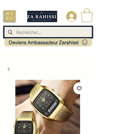
Livraison : Mayotte - France - La réunion - Guadeloupe - Martinique
ME
.
NU
Deviens Ambassadeur Zarahissi