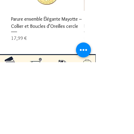
Parure ensemble Élégante Mayotte –
Bracelet carte Mayotte– L
Collier et Boucles d’Oreilles cercle
Mayotte Toujours avec V
Prix
Prix
17,99 €
8,99 €
Restons en contacts
👉🏾Aider Mayotte 🇾🇹
Informations