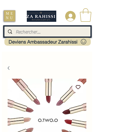
Livraison : Mayotte - France - La réunion - Guadeloupe - Martinique
ME
.
NU
Deviens Ambassadeur Zarahissi