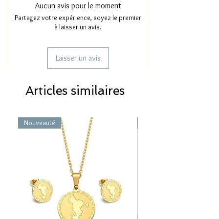
Aucun avis pour le moment
Délai livraison
5 à 15 jours
Partagez votre expérience, soyez le premier
FRANCE
environ
à laisser un avis.
Délai d'envoi
5 à 15 jours
REUNION
environ
Laisser un avis
Articles similaires
Nouveauté
Nouveauté