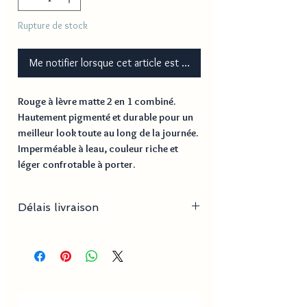
Rupture de stock
Me notifier lorsque cet article est disponible
Rouge à lèvre matte 2 en 1 combiné.
Hautement pigmenté et durable pour un
meilleur look toute au long de la journée.
Imperméable à leau, couleur riche et
léger confrotable à porter.
Délais livraison
Délai de traitement
2 à 3 jours
environ
Délai livraison
2 à 12 jours
MAYOTTE
environ