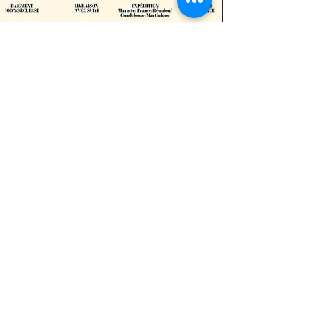
Restons en contacts
👉🏾Aider Mayotte 🇾🇹
Informations
Conditions générales de vente
Mentions légales
Foire aux Questions
Délais et modes de livraison
Moyens de paiement acceptés
Suivi commande
Programme de parrainage
Programme de fidélité