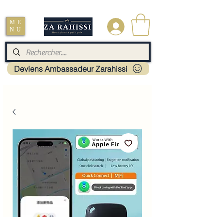
Livraison : Mayotte - France - La réunion - Guadeloupe - Martinique
ME
.
NU
Deviens Ambassadeur Zarahissi