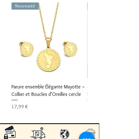
Nouveauté
Nouveauté
Parure ensemble Élégante Mayotte –
Bracelet carte Mayotte– L
Collier et Boucles d’Oreilles cercle
Mayotte Toujours avec V
Prix
Prix
17,99 €
8,99 €