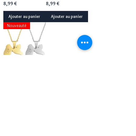
Prix
Prix
8,99 €
8,99 €
Ajouter au panier
Ajouter au panier
Nouveauté
Collier pendentif
Guadeloupe fleur
hibiscus
Prix
8,99 €
Ajouter au panier