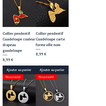
Collier pendentif
Collier pendentif
Guadeloupe couleur
Guadeloupe carte
drapeau
forme ville nom
guadeloupe
Prix
8,99 €
Prix
8,99 €
Ajouter au panier
Ajouter au panier
Nouveauté
Nouveauté