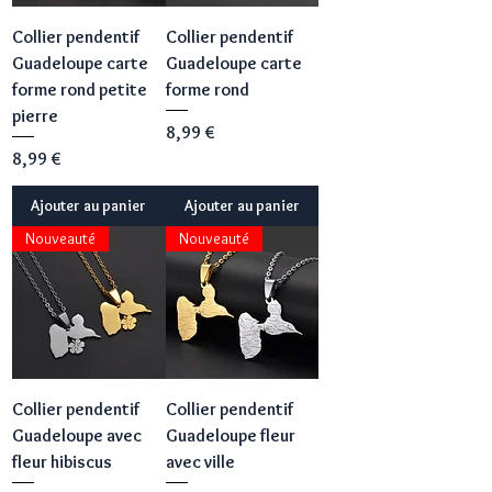
Collier pendentif
Collier pendentif
Guadeloupe carte
Guadeloupe carte
forme rond petite
forme rond
pierre
Prix
8,99 €
Prix
8,99 €
Ajouter au panier
Ajouter au panier
Nouveauté
Nouveauté
Collier pendentif
Collier pendentif
Guadeloupe avec
Guadeloupe fleur
fleur hibiscus
avec ville