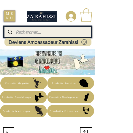
Livraison : Mayotte - France - La réunion - Guadeloupe - Martinique
ME
.
NU
Deviens Ambassadeur Zarahissi
Produits Mayotte
Produits Reunion
Produits Guadeloupe
Produits Madagascar
Produits Martinique
Produits Comores