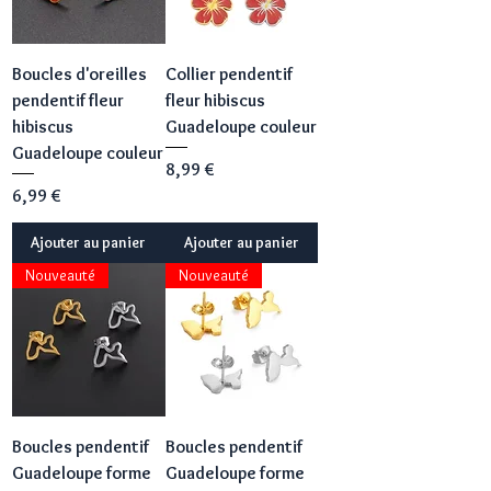
Boucles d'oreilles
Collier pendentif
pendentif fleur
fleur hibiscus
hibiscus
Guadeloupe couleur
Guadeloupe couleur
Prix
8,99 €
Prix
6,99 €
Ajouter au panier
Ajouter au panier
Nouveauté
Nouveauté
Boucles pendentif
Boucles pendentif
Guadeloupe forme
Guadeloupe forme