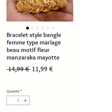
Bracelet style bangle
femme type mariage
beau motif fleur
manzaraka mayotte
Prix
Prix
 14,99 € 
11,99 €
original
promotionnel
Quantité
*