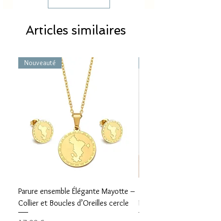
Articles similaires
Nouveauté
Nouveauté
Parure ensemble Élégante Mayotte –
Bracelet carte Mayotte– L
Collier et Boucles d’Oreilles cercle
Mayotte Toujours avec V