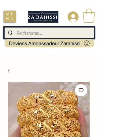
Livraison : Mayotte - France - La réunion - Guadeloupe - Martinique
ME
.
NU
Deviens Ambassadeur Zarahissi