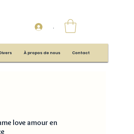
.
Divers
À propos de nous
Contact
mme love amour en
ce