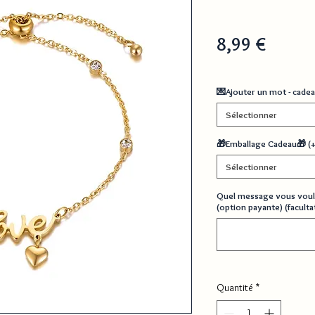
Prix
8,99 €
💌Ajouter un mot - cadea
Sélectionner
🎁Emballage Cadeau🎁 (
Sélectionner
Quel message vous voul
(option payante) (facultat
Quantité
*