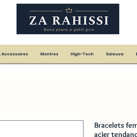
eloupe - Martinique
 & Accessoires
Montres
High-Tech
Salouva
Bracelets fe
acier tendan