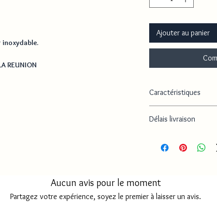
Ajouter au panier
r inoxydable.
Com
 LA REUNION
Caractéristiques
- Matières : Acier inoxy
Délais livraison
- Tailles : Ajustable / Poid
Délai de traitement
Délai livraison MAY
Aucun avis pour le moment
Délai livraison FRAN
Partagez votre expérience, soyez le premier à laisser un avis.
Délai d'envoi REUNI