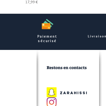
Prix
17,99 €
Paiement
Livraiso
sécurisé
Restons en contacts
Zarahissi