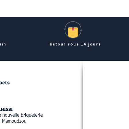
Prix
8,99 €
sin
Retour sous 14 jours
acts
AHISSI
 nouvelle briqueterie
0 Mamoudzou