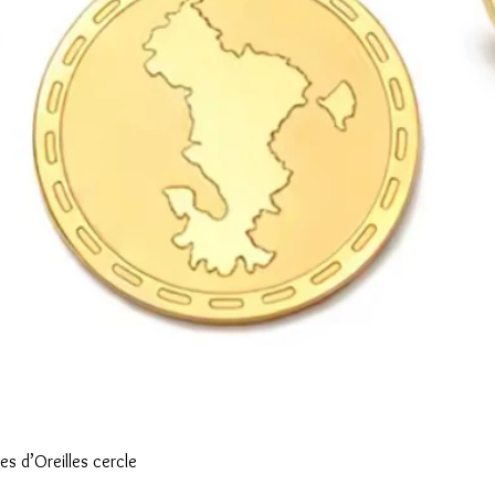
Aperçu rapide
s d’Oreilles cercle