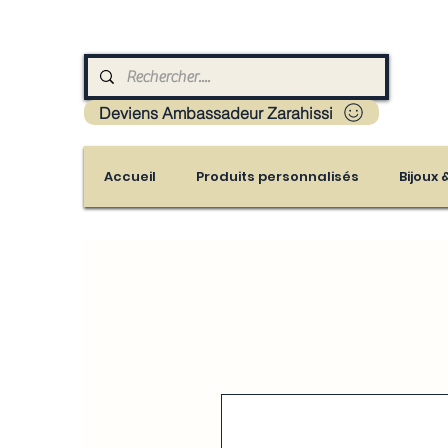
Livraison : Mayotte - France - La réunion - Guad
Deviens Ambassadeur Zarahissi
Accueil
Produits personnalisés
Bijoux