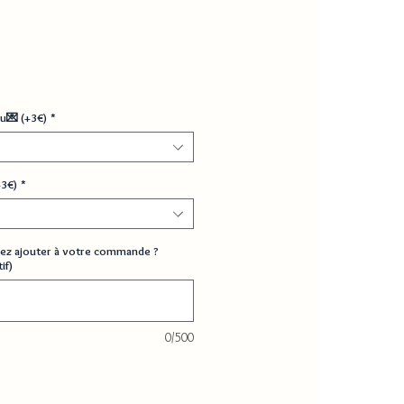
u💌 (+3€)
*
+3€)
*
ez ajouter à votre commande ?
if)
0/500