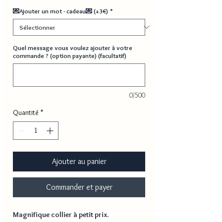
💌Ajouter un mot - cadeau💌 (+3€)
*
Quel message vous voulez ajouter à votre
commande ? (option payante) (facultatif)
0/500
Quantité
*
Ajouter au panier
Commander et payer
Magnifique collier à petit prix.