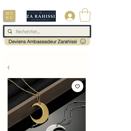
Livraison : Mayotte - France - La réunion - Guadeloupe - Martinique
ME
.
NU
Deviens Ambassadeur Zarahissi