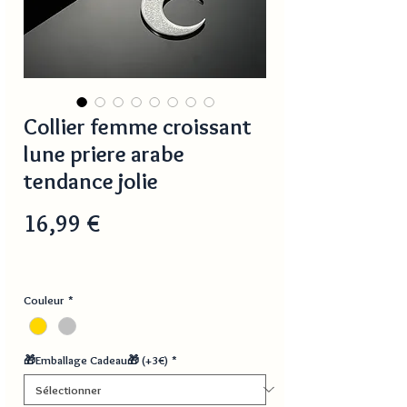
Collier femme croissant
lune priere arabe
tendance jolie
Prix
16,99 €
Couleur
*
🎁Emballage Cadeau🎁 (+3€)
*