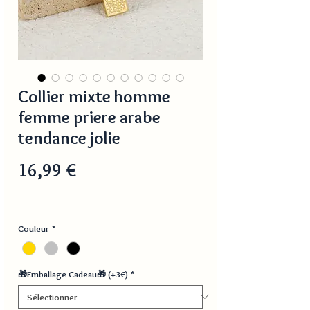
Collier mixte homme
femme priere arabe
tendance jolie
Prix
16,99 €
Couleur
*
🎁Emballage Cadeau🎁 (+3€)
*