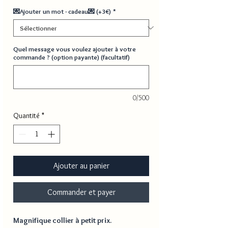
💌Ajouter un mot - cadeau💌 (+3€)
*
Quel message vous voulez ajouter à votre
commande ? (option payante) (facultatif)
0/500
Quantité
*
Ajouter au panier
Commander et payer
Magnifique collier à petit prix.