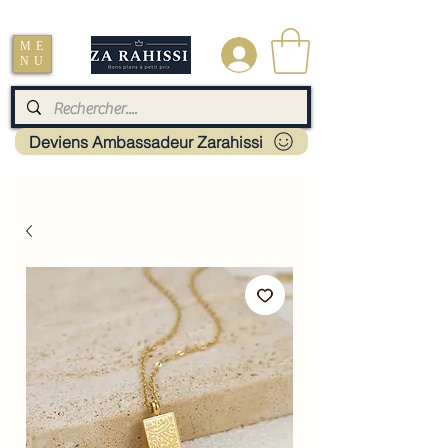
Livraison : Mayotte - France - La réunion - Guadeloupe - Martinique
ME
.
NU
Deviens Ambassadeur Zarahissi