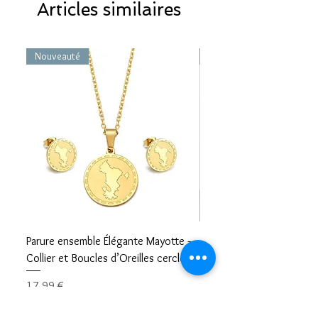
Articles similaires
Nouveauté
Nouveauté
Parure ensemble Élégante Mayotte –
Bracelet carte Mayotte– L
Collier et Boucles d’Oreilles cercle
Mayotte Toujours avec V
Prix
Prix
17,99 €
8,99 €