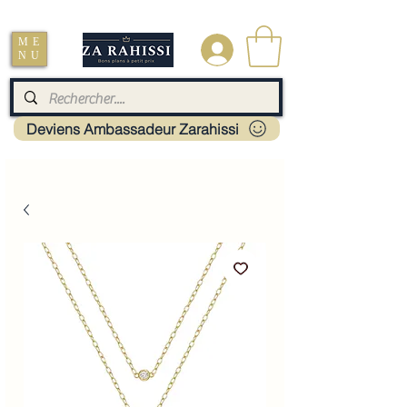
Livraison : Mayotte - France - La réunion - Guadeloupe - Martinique
ME
.
NU
Deviens Ambassadeur Zarahissi