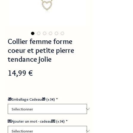
Collier femme forme
coeur et petite pierre
tendance jolie
Prix
14,99 €
🎁Emballage Cadeau🎁 (+3€)
*
💌Ajouter un mot - cadeau💌 (+3€)
*