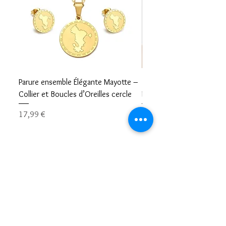
Parure ensemble Élégante Mayotte –
Bracelet carte Mayotte– L
Collier et Boucles d’Oreilles cercle
Mayotte Toujours avec V
Prix
Prix
17,99 €
8,99 €
Restons en contacts