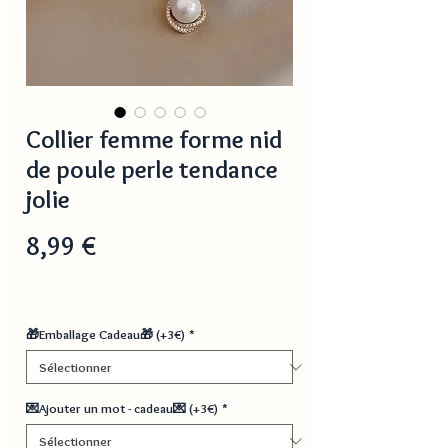
Collier femme forme nid
de poule perle tendance
jolie
Prix
8,99 €
🎁Emballage Cadeau🎁 (+3€)
*
💌Ajouter un mot - cadeau💌 (+3€)
*