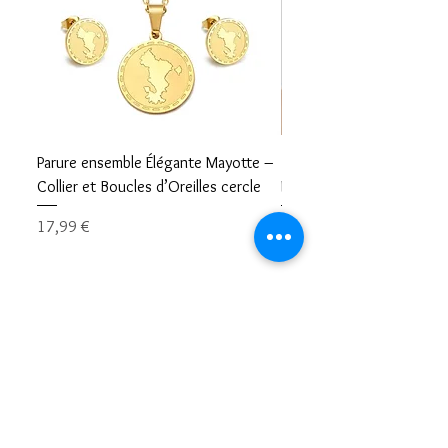
Parure ensemble Élégante Mayotte –
Bracelet carte Mayotte– L
Collier et Boucles d’Oreilles cercle
Mayotte Toujours avec V
Prix
Prix
17,99 €
8,99 €
Restons en contacts