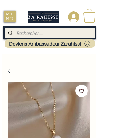
Livraison : Mayotte - France - La réunion - Guadeloupe - Martinique
ME
.
NU
Deviens Ambassadeur Zarahissi