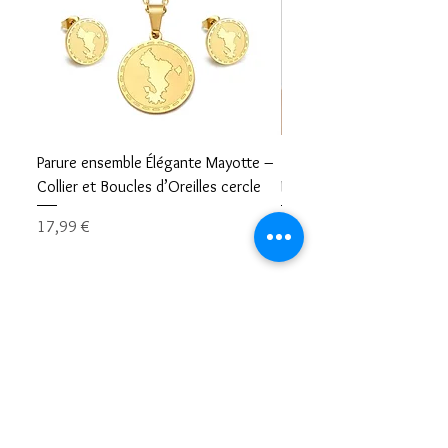
Parure ensemble Élégante Mayotte –
Bracelet carte Mayotte– L
Collier et Boucles d’Oreilles cercle
Mayotte Toujours avec V
Prix
Prix
17,99 €
8,99 €
Restons en contacts