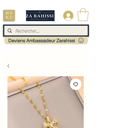
Livraison : Mayotte - France - La réunion - Guadeloupe - Martinique
ME
.
NU
Deviens Ambassadeur Zarahissi