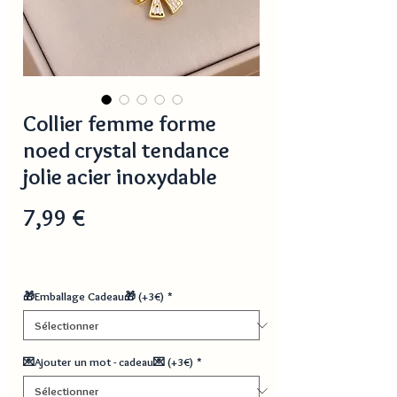
Collier femme forme
noed crystal tendance
jolie acier inoxydable
Prix
7,99 €
🎁Emballage Cadeau🎁 (+3€)
*
💌Ajouter un mot - cadeau💌 (+3€)
*