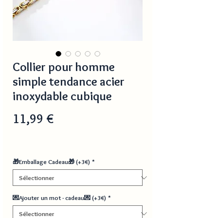
Collier pour homme
simple tendance acier
inoxydable cubique
Prix
11,99 €
🎁Emballage Cadeau🎁 (+3€)
*
💌Ajouter un mot - cadeau💌 (+3€)
*