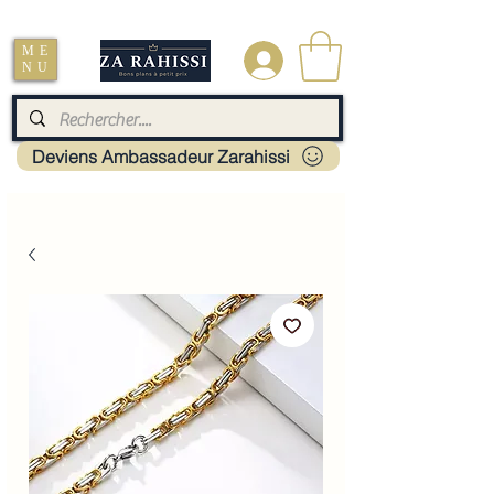
Livraison : Mayotte - France - La réunion - Guadeloupe - Martinique
ME
.
NU
Deviens Ambassadeur Zarahissi