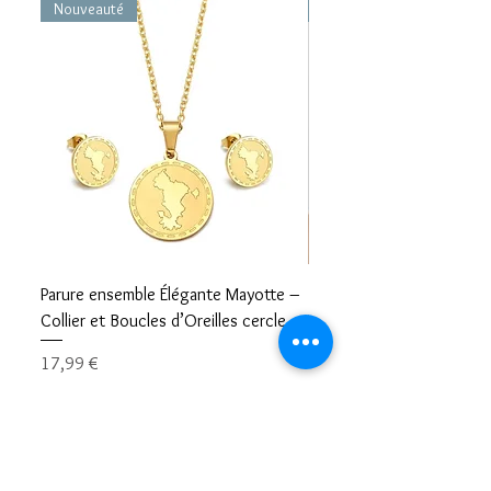
Nouveauté
Nouveauté
Parure ensemble Élégante Mayotte –
Bracelet carte Mayotte– L
Collier et Boucles d’Oreilles cercle
Mayotte Toujours avec V
Prix
Prix
17,99 €
8,99 €