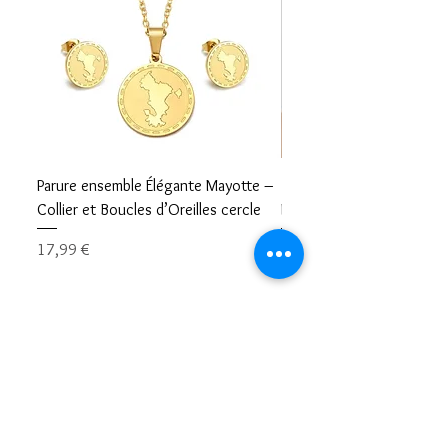
Parure ensemble Élégante Mayotte –
Bracelet carte Mayotte– L
Collier et Boucles d’Oreilles cercle
Mayotte Toujours avec V
Prix
Prix
17,99 €
8,99 €
Restons en contacts