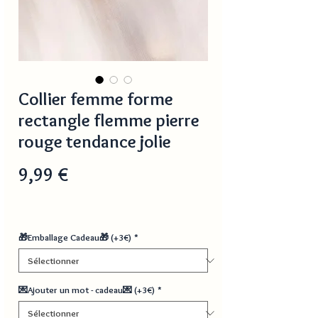
Collier femme forme
rectangle flemme pierre
rouge tendance jolie
Prix
9,99 €
🎁Emballage Cadeau🎁 (+3€)
*
💌Ajouter un mot - cadeau💌 (+3€)
*