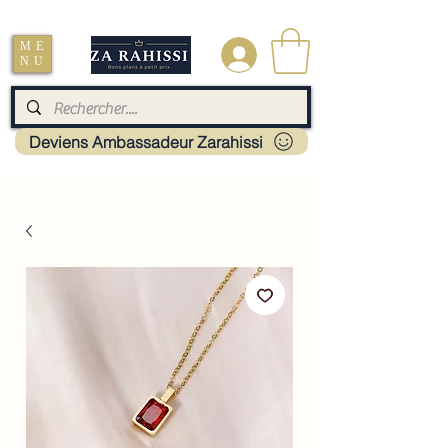
Livraison : Mayotte - France - La réunion - Guadeloupe - Martinique
ME
.
NU
Deviens Ambassadeur Zarahissi