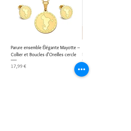
Parure ensemble Élégante Mayotte –
Bracelet carte Mayotte– L
Collier et Boucles d’Oreilles cercle
Mayotte Toujours avec V
Prix
Prix
17,99 €
8,99 €
Restons en contacts