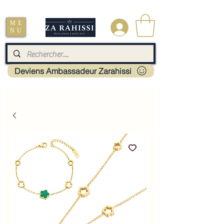
Livraison : Mayotte - France - La réunion - Guadeloupe - Martinique
ME
.
NU
Deviens Ambassadeur Zarahissi