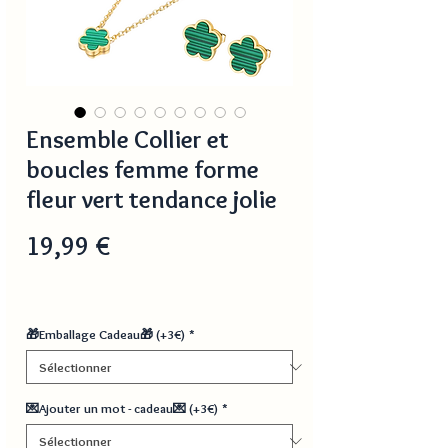
Ensemble Collier et
boucles femme forme
fleur vert tendance jolie
Prix
19,99 €
🎁Emballage Cadeau🎁 (+3€)
*
💌Ajouter un mot - cadeau💌 (+3€)
*