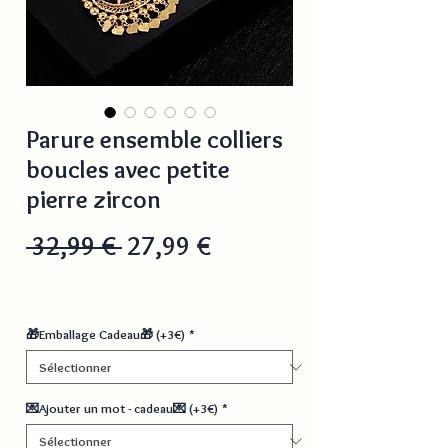
Parure ensemble colliers
boucles avec petite
pierre zircon
Prix
Prix
 32,99 € 
27,99 €
original
promotionnel
🎁Emballage Cadeau🎁 (+3€)
*
💌Ajouter un mot - cadeau💌 (+3€)
*