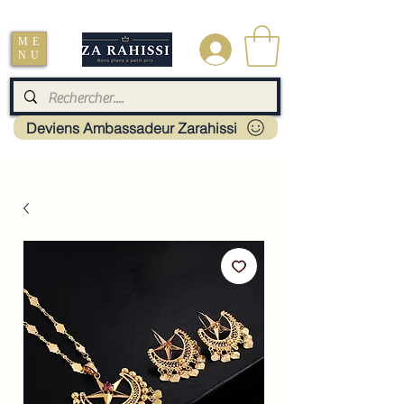
Livraison : Mayotte - France - La réunion - Guadeloupe - Martinique
ME
.
NU
Deviens Ambassadeur Zarahissi