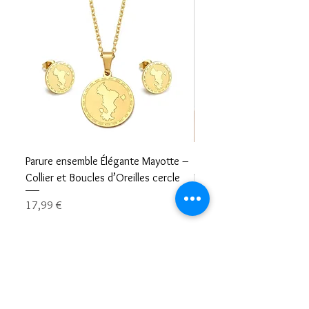
Parure ensemble Élégante Mayotte –
Bracelet carte Mayotte– L
Collier et Boucles d’Oreilles cercle
Mayotte Toujours avec V
Prix
Prix
17,99 €
8,99 €