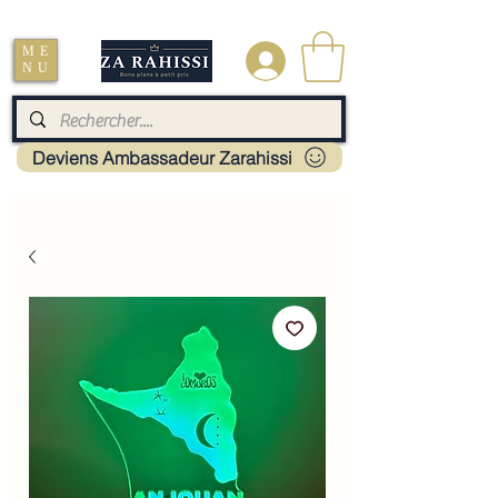
Livraison : Mayotte - France - La réunion - Guadeloupe - Martinique
ME
.
NU
Deviens Ambassadeur Zarahissi