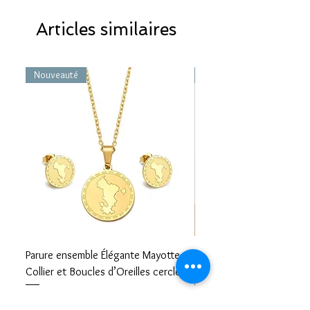
Articles similaires
Nouveauté
Nouveauté
Parure ensemble Élégante Mayotte –
Bracelet carte Mayotte– L
Collier et Boucles d’Oreilles cercle
Mayotte Toujours avec V
Prix
Prix
17,99 €
8,99 €