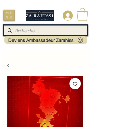
Livraison : Mayotte - France - La réunion - Guadeloupe - Martinique
ME
.
NU
Deviens Ambassadeur Zarahissi