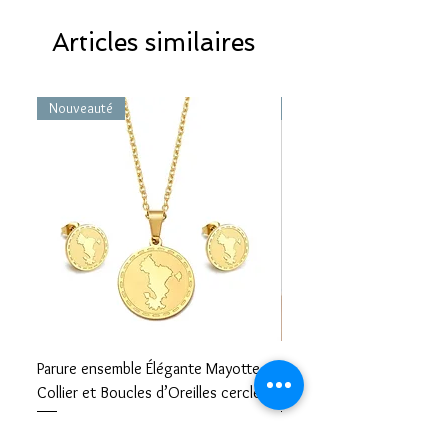
Articles similaires
Nouveauté
Nouveauté
Parure ensemble Élégante Mayotte –
Bracelet carte Mayotte– L
Collier et Boucles d’Oreilles cercle
Mayotte Toujours avec V
Prix
Prix
17,99 €
8,99 €